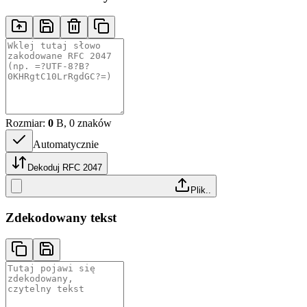
Rozmiar:
0
B, 0 znaków
Automatycznie
Dekoduj RFC 2047
Plik..
Zdekodowany tekst