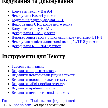
Кодування та Декодування
Кодувати текст у Base64
Декодувати Base64 у текст
Кодування рядка у формат URL
Декодування URL-кодованого рядка
Кодувати текст у HTML
Декодувати HTML у текст
Перетворення тексту у шістнадцяткову нотацію UTF-8
Декодування шістнадцяткової нотації UTF-8 у текст
Декодувати RFC 2047 у текст
Інструменти для Тексту
Реверсування рядка
Видалити акценти з тексту
Видалити повторювані рядки з тексту
Видалити порожні рядки з тексту
Видалити зайві пробіли з тексту
Видалити пробіли з тексту
Видалити переноси рядків з тексту
Головна сторінка
Політика конфіденційності
©
2025
toolsp.com
.
Усі права захищено.