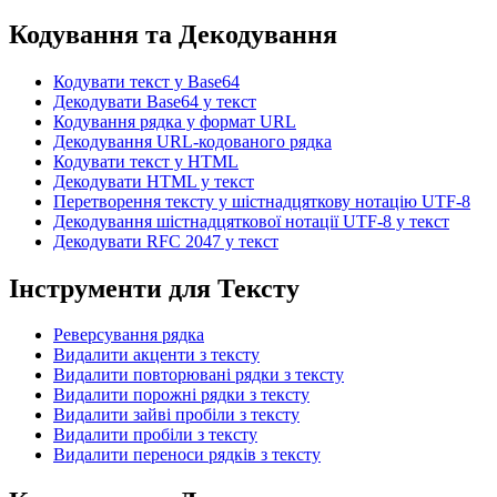
Кодування та Декодування
Кодувати текст у Base64
Декодувати Base64 у текст
Кодування рядка у формат URL
Декодування URL-кодованого рядка
Кодувати текст у HTML
Декодувати HTML у текст
Перетворення тексту у шістнадцяткову нотацію UTF-8
Декодування шістнадцяткової нотації UTF-8 у текст
Декодувати RFC 2047 у текст
Інструменти для Тексту
Реверсування рядка
Видалити акценти з тексту
Видалити повторювані рядки з тексту
Видалити порожні рядки з тексту
Видалити зайві пробіли з тексту
Видалити пробіли з тексту
Видалити переноси рядків з тексту