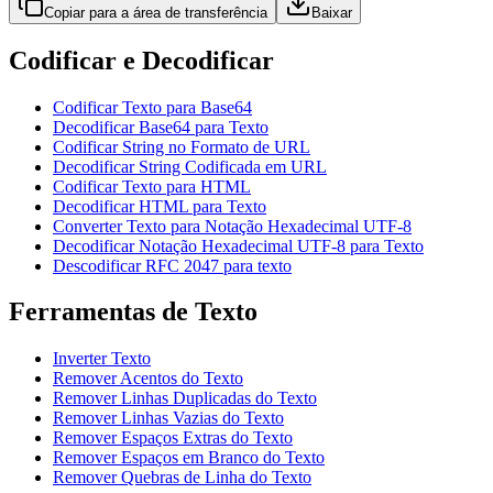
Copiar para a área de transferência
Baixar
Codificar e Decodificar
Codificar Texto para Base64
Decodificar Base64 para Texto
Codificar String no Formato de URL
Decodificar String Codificada em URL
Codificar Texto para HTML
Decodificar HTML para Texto
Converter Texto para Notação Hexadecimal UTF-8
Decodificar Notação Hexadecimal UTF-8 para Texto
Descodificar RFC 2047 para texto
Ferramentas de Texto
Inverter Texto
Remover Acentos do Texto
Remover Linhas Duplicadas do Texto
Remover Linhas Vazias do Texto
Remover Espaços Extras do Texto
Remover Espaços em Branco do Texto
Remover Quebras de Linha do Texto