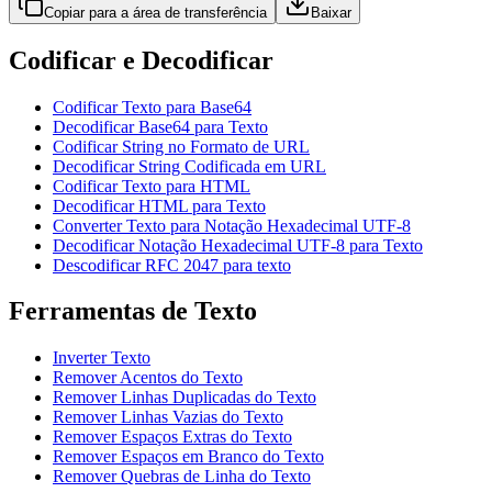
Copiar para a área de transferência
Baixar
Codificar e Decodificar
Codificar Texto para Base64
Decodificar Base64 para Texto
Codificar String no Formato de URL
Decodificar String Codificada em URL
Codificar Texto para HTML
Decodificar HTML para Texto
Converter Texto para Notação Hexadecimal UTF-8
Decodificar Notação Hexadecimal UTF-8 para Texto
Descodificar RFC 2047 para texto
Ferramentas de Texto
Inverter Texto
Remover Acentos do Texto
Remover Linhas Duplicadas do Texto
Remover Linhas Vazias do Texto
Remover Espaços Extras do Texto
Remover Espaços em Branco do Texto
Remover Quebras de Linha do Texto